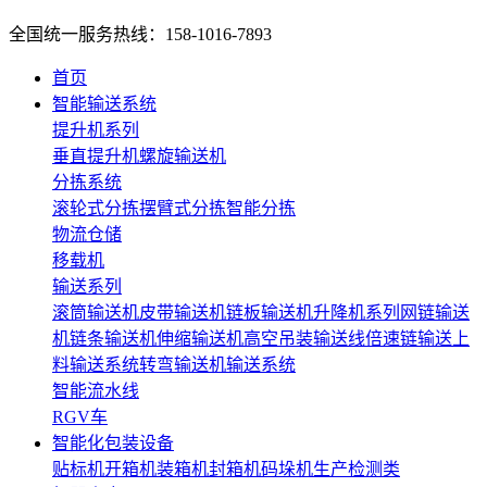
全国统一服务热线：158-1016-7893
首页
智能输送系统
提升机系列
垂直提升机
螺旋输送机
分拣系统
滚轮式分拣
摆臂式分拣
智能分拣
物流仓储
移载机
输送系列
滚筒输送机
皮带输送机
链板输送机
升降机系列
网链输送
机
链条输送机
伸缩输送机
高空吊装输送线
倍速链输送
上
料输送系统
转弯输送机
输送系统
智能流水线
RGV车
智能化包装设备
贴标机
开箱机
装箱机
封箱机
码垛机
生产检测类