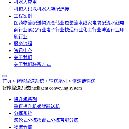
机器人应用
机械人码垛
机器人装配焊接
工程案例
医药物流配送
物流仓储业
包装流水线
家电装配流水线
电
商行业
食品行业
电子行业
快递行业
化工行业
啤酒行业
印
刷行业
服务流程
资讯中心
关于我们
关于我们
联系方式
首页
>
智能输送系统
>
输送系列
>
倍速链输送
智能输送系统
Intelligent conveying system
提升机系列
垂直提升机
螺旋输送机
分拣系统
滚轮式分拣
摆臂式分拣
智能分拣
物流仓储