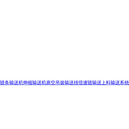
链条输送机
伸缩输送机
高空吊装输送线
倍速链输送
上料输送系统