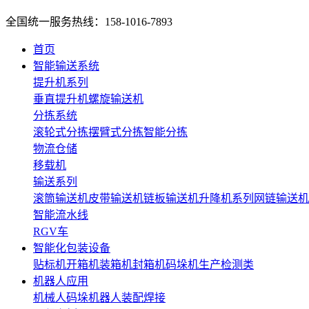
全国统一服务热线：158-1016-7893
首页
智能输送系统
提升机系列
垂直提升机
螺旋输送机
分拣系统
滚轮式分拣
摆臂式分拣
智能分拣
物流仓储
移载机
输送系列
滚筒输送机
皮带输送机
链板输送机
升降机系列
网链输送机
智能流水线
RGV车
智能化包装设备
贴标机
开箱机
装箱机
封箱机
码垛机
生产检测类
机器人应用
机械人码垛
机器人装配焊接